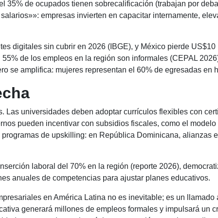
el 35% de ocupados tienen sobrecalificación (trabajan por debaj
salarios»»: empresas invierten en capacitar internamente, ele
antes digitales sin cubrir en 2026 (IBGE), y México pierde US$10
l 55% de los empleos en la región son informales (CEPAL 2026
ero se amplifica: mujeres representan el 60% de egresadas e
echa
. Las universidades deben adoptar currículos flexibles con cert
nos pueden incentivar con subsidios fiscales, como el modelo
rogramas de upskilling: en República Dominicana, alianzas en
serción laboral del 70% en la región (reporte 2026), democratiz
es anuales de competencias para ajustar planes educativos.
presariales en América Latina no es inevitable; es un llamado
ducativa generará millones de empleos formales y impulsará un 