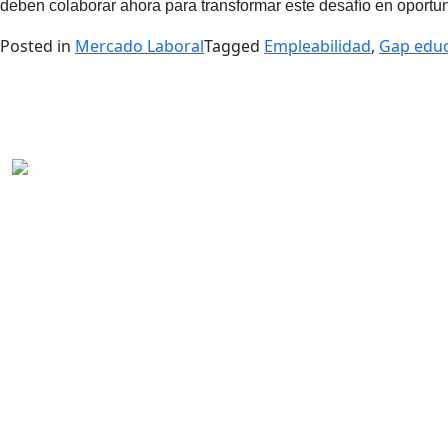
deben colaborar ahora para transformar este desafío en oportu
Posted in
Mercado Laboral
Tagged
Empleabilidad
,
Gap educ
La Confederación Mundial del Empleo en Latinoamérica es la 
servicios privados de empleo a nivel regional y representa a 
federaciones y empresas de soluciones de capital humano en