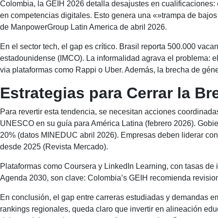
Colombia, la GEIH 2026 detalla desajustes en cualificaciones: 
en competencias digitales. Esto genera una «»trampa de bajos 
de ManpowerGroup Latin America de abril 2026.
En el sector tech, el gap es crítico. Brasil reporta 500.000 vac
estadounidense (IMCO). La informalidad agrava el problema: e
via plataformas como Rappi o Uber. Además, la brecha de gén
Estrategias para Cerrar la Br
Para revertir esta tendencia, se necesitan acciones coordinadas
UNESCO en su guía para América Latina (febrero 2026). Gobier
20% (datos MINEDUC abril 2026). Empresas deben liderar con p
desde 2025 (Revista Mercado).
Plataformas como Coursera y LinkedIn Learning, con tasas de in
Agenda 2030, son clave: Colombia’s GEIH recomienda revision
En conclusión, el gap entre carreras estudiadas y demandas em
rankings regionales, queda claro que invertir en alineación e