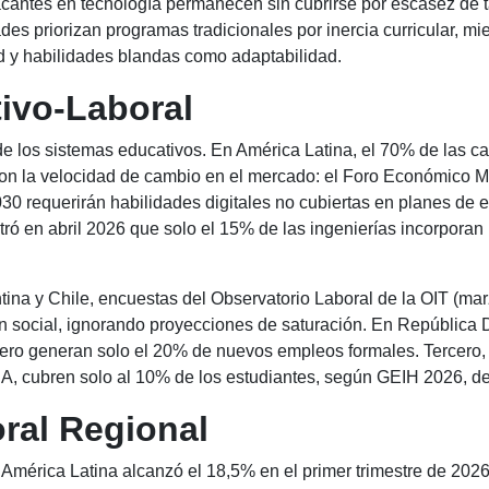
cantes en tecnología permanecen sin cubrirse por escasez de t
s priorizan programas tradicionales por inercia curricular, mie
ad y habilidades blandas como adaptabilidad.
ivo-Laboral
z de los sistemas educativos. En América Latina, el 70% de las c
on la velocidad de cambio en el mercado: el Foro Económico Mu
0 requerirán habilidades digitales no cubiertas en planes de e
ó en abril 2026 que solo el 15% de las ingenierías incorporan
entina y Chile, encuestas del Observatorio Laboral de la OIT (m
n social, ignorando proyecciones de saturación. En República
ero generan solo el 20% de nuevos empleos formales. Tercero, l
, cubren solo al 10% de los estudiantes, según GEIH 2026, dej
ral Regional
mérica Latina alcanzó el 18,5% en el primer trimestre de 2026