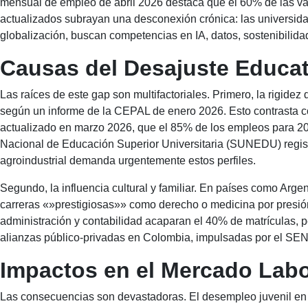
mensual de empleo de abril 2026 destaca que el 60% de las va
actualizados subrayan una desconexión crónica: las universidade
globalización, buscan competencias en IA, datos, sostenibilid
Causas del Desajuste Educat
Las raíces de este gap son multifactoriales. Primero, la rigide
según un informe de la CEPAL de enero 2026. Esto contrasta c
actualizado en marzo 2026, que el 85% de los empleos para 203
Nacional de Educación Superior Universitaria (SUNEDU) registr
agroindustrial demanda urgentemente estos perfiles.
Segundo, la influencia cultural y familiar. En países como Arg
carreras «»prestigiosas»» como derecho o medicina por presió
administración y contabilidad acaparan el 40% de matrículas, p
alianzas público-privadas en Colombia, impulsadas por el SENA
Impactos en el Mercado Labo
Las consecuencias son devastadoras. El desempleo juvenil en A