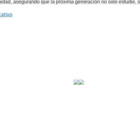
nidad, asegurando que la próxima generación no solo estudie, s
ativo
Stay in touch
voz de la industria de
las principales asociaciones,
 cada país de Latinoamérica.
Cra. 45 #103-34 Oficina 312, Bogotá-Colombia
Sitemap
Cookie Policy