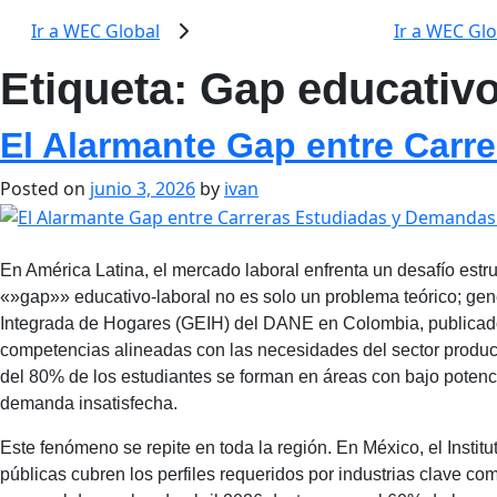
Ir a WEC Global
Ir a WEC Glo
Etiqueta:
Gap educativ
El Alarmante Gap entre Carr
Posted on
junio 3, 2026
by
ivan
En América Latina, el mercado laboral enfrenta un desafío estr
«»gap»» educativo-laboral no es solo un problema teórico; ge
Integrada de Hogares (GEIH) del DANE en Colombia, publicados
competencias alineadas con las necesidades del sector produ
del 80% de los estudiantes se forman en áreas con bajo potenci
demanda insatisfecha.
Este fenómeno se repite en toda la región. En México, el Insti
públicas cubren los perfiles requeridos por industrias clave co