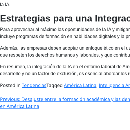
la IA.
Estrategias para una Integra
Para aprovechar al máximo las oportunidades de la IA y mitigar 
incluye programas de formación en habilidades digitales y la p
Además, las empresas deben adoptar un enfoque ético en el uso 
que respeten los derechos humanos y laborales, y que contribu
En resumen, la integración de la IA en el entorno laboral de A
desarrollo y no un factor de exclusión, es esencial abordar los 
Posted in
Tendencias
Tagged
América Latina
,
Inteligencia Art
Navegación
Previous:
Desajuste entre la formación académica y las d
en América Latina
de
entradas