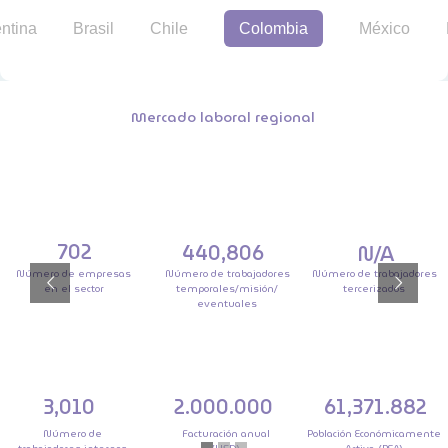
ntina
Brasil
Chile
Colombia
México
Mercado laboral regional
702
440,806
N/A
Número de empresas
Número de trabajadores
Número de trabajadores
en el sector
temporales/misión/
tercerizados
eventuales
3,010
2.000.000
61,371.882
Número de
Facturación anual
Población Económicamente