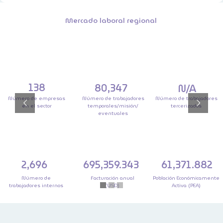
Mercado laboral regional
138
80,347
N/A
Número de empresas
Número de trabajadores
Número de trabajadores
en el sector
temporales/misión/
tercerizados
eventuales
2,696
695,359.343
61,371.882
Número de
Facturación anual
Población Económicamente
trabajadores internos
(USD)
Activa (PEA)