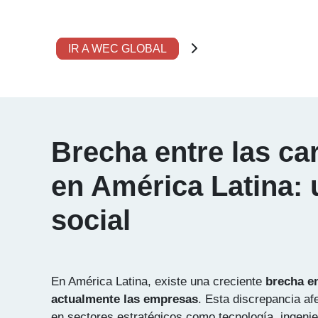
IR A WEC GLOBAL
Brecha entre las ca
en América Latina: 
social
En América Latina, existe una creciente
brecha en
actualmente las empresas
. Esta discrepancia af
en sectores estratégicos como tecnología, ingenie