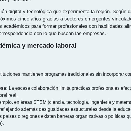
ión digital y tecnológica que experimenta la región. Según da
próximos cinco años gracias a sectores emergentes vincula
es académicos para formar profesionales con habilidades a
correspondencia con lo que buscan las empresas.
démica y mercado laboral
ituciones mantienen programas tradicionales sin incorporar co
esa:
La escasa colaboración limita prácticas profesionales efec
ral real.
emplo, en áreas STEM (ciencia, tecnología, ingeniería y matemá
eflejando además desigualdades estructurales desde la educaci
 países o regiones existen barreras organizativas o políticas q
).