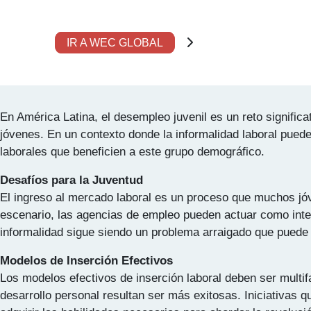
Etiqueta:
Talento juveni
IR A WEC GLOBAL
Nuevos Horizontes en la Industria de Staff
En América Latina, el desempleo juvenil es un reto signific
jóvenes. En un contexto donde la informalidad laboral pued
laborales que beneficien a este grupo demográfico.
Desafíos para la Juventud
El ingreso al mercado laboral es un proceso que muchos jóve
escenario, las agencias de empleo pueden actuar como interm
informalidad sigue siendo un problema arraigado que puede l
Modelos de Inserción Efectivos
Los modelos efectivos de inserción laboral deben ser mult
desarrollo personal resultan ser más exitosas. Iniciativas